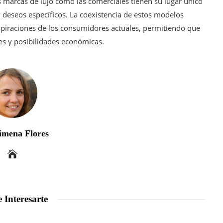
s marcas de lujo como las comerciales tienen su lugar único
 deseos específicos. La coexistencia de estos modelos
aspiraciones de los consumidores actuales, permitiendo que
les y posibilidades económicas.
imena Flores
 Interesarte