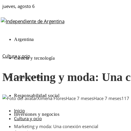
jueves, agosto 6
Argentina
Cultura y ocio
Ciencia y tecnología
Marketing y moda: Una c
Cultura y ocio
Responsabilidad social
Ximena Flores
Hace 7 meses
Hace 7 meses
117
Inicio
Inversiones y negocios
Cultura y ocio
Marketing y moda: Una conexión esencial