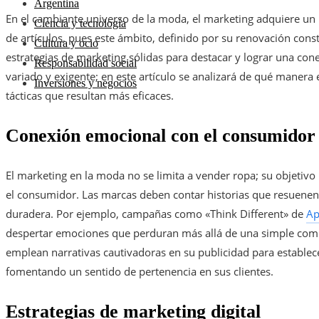
Argentina
En el cambiante universo de la moda, el marketing adquiere un 
Ciencia y tecnología
de artículos, pues este ámbito, definido por su renovación cons
Cultura y ocio
estrategias de marketing sólidas para destacar y lograr una co
Responsabilidad social
variado y exigente; en este artículo se analizará de qué manera 
Inversiones y negocios
tácticas que resultan más eficaces.
Conexión emocional con el consumidor
El marketing en la moda no se limita a vender ropa; su objetivo
el consumidor. Las marcas deben contar historias que resuenen 
duradera. Por ejemplo, campañas como «Think Different» de
Ap
despertar emociones que perduran más allá de una simple com
emplean narrativas cautivadoras en su publicidad para establec
fomentando un sentido de pertenencia en sus clientes.
Estrategias de marketing digital