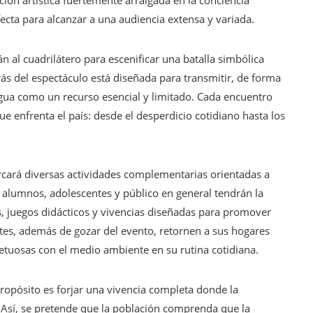
ón artística fuertemente arraigada en la conciencia
ecta para alcanzar a una audiencia extensa y variada.
n al cuadrilátero para escenificar una batalla simbólica
trás del espectáculo está diseñada para transmitir, de forma
 agua como un recurso esencial y limitado. Cada encuentro
e enfrenta el país: desde el desperdicio cotidiano hasta los
arcará diversas actividades complementarias orientadas a
, alumnos, adolescentes y público en general tendrán la
, juegos didácticos y vivencias diseñadas para promover
ntes, además de gozar del evento, retornen a sus hogares
petuosas con el medio ambiente en su rutina cotidiana.
propósito es forjar una vivencia completa donde la
 Así, se pretende que la población comprenda que la