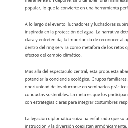
meramente un deporte, sino también una manifestaci
popular, lo que la convierte en una herramienta perf
A lo largo del evento, luchadores y luchadoras subirá
inspirada en la protección del agua. La narrativa de
clara y entretenida, la importancia de reconocer al
dentro del ring servirá como metáfora de los retos qu
efectos del cambio climático.
Más allá del espectáculo central, esta propuesta ab
potenciar la conciencia ecológica. Grupos familiares
oportunidad de involucrarse en seminarios prácticos
conductas sostenibles. La meta es que los participa
con estrategias claras para integrar costumbres res
La legación diplomática suiza ha enfatizado que su 
instrucción y la diversión coexistan armónicamente.