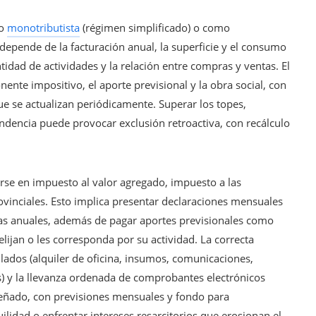
mo
monotributista
(régimen simplificado) o como
 depende de la facturación anual, la superficie y el consumo
ntidad de actividades y la relación entre compras y ventas. El
nte impositivo, el aporte previsional y la obra social, con
e se actualizan periódicamente. Superar los topes,
endencia puede provocar exclusión retroactiva, con recálculo
rse en impuesto al valor agregado, impuesto a las
ovinciales. Esto implica presentar declaraciones mensuales
das anuales, además de pagar aportes previsionales como
lijan o les corresponda por su actividad. La correcta
lados (alquiler de oficina, insumos, comunicaciones,
s) y la llevanza ordenada de comprobantes electrónicos
señado, con previsiones mensuales y fondo para
uilidad o enfrentar intereses resarcitorios que erosionan el