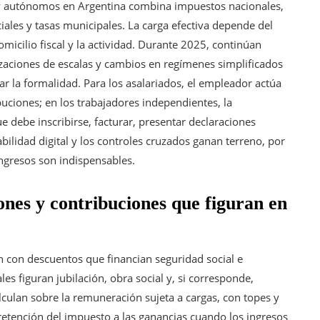
s y autónomos en Argentina combina impuestos nacionales,
ciales y tasas municipales. La carga efectiva depende del
omicilio fiscal y la actividad. Durante 2025, continúan
lizaciones de escalas y cambios en regímenes simplificados
r la formalidad. Para los asalariados, el empleador actúa
uciones; en los trabajadores independientes, la
e debe inscribirse, facturar, presentar declaraciones
abilidad digital y los controles cruzados ganan terreno, por
ingresos son indispensables.
nes y contribuciones que figuran en
n con descuentos que financian seguridad social e
es figuran jubilación, obra social y, si corresponde,
alculan sobre la remuneración sujeta a cargas, con topes y
retención del impuesto a las ganancias cuando los ingresos