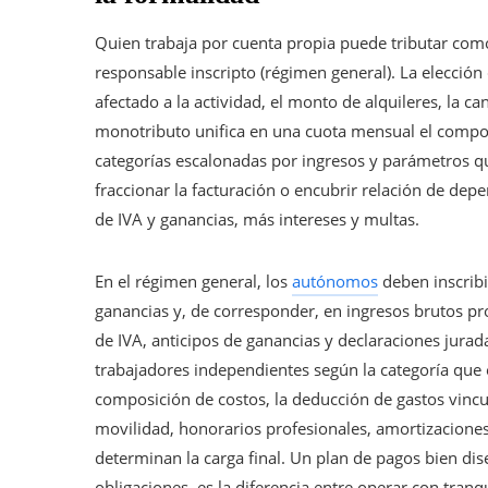
Quien trabaja por cuenta propia puede tributar co
responsable inscripto (régimen general). La elección
afectado a la actividad, el monto de alquileres, la ca
monotributo unifica en una cuota mensual el compone
categorías escalonadas por ingresos y parámetros qu
fraccionar la facturación o encubrir relación de dep
de IVA y ganancias, más intereses y multas.
En el régimen general, los
autónomos
deben inscribi
ganancias y, de corresponder, en ingresos brutos pr
de IVA, anticipos de ganancias y declaraciones jura
trabajadores independientes según la categoría que e
composición de costos, la deducción de gastos vincu
movilidad, honorarios profesionales, amortizacione
determinan la carga final. Un plan de pagos bien di
obligaciones, es la diferencia entre operar con tranq