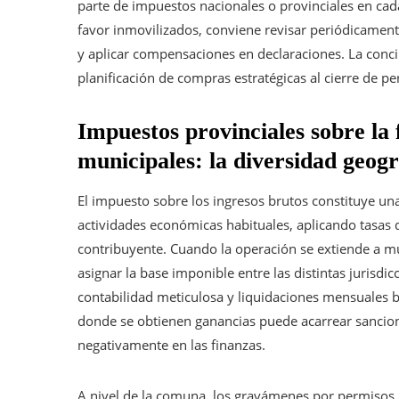
parte de impuestos nacionales o provinciales en cad
favor inmovilizados, conviene revisar periódicament
y aplicar compensaciones en declaraciones. La conci
planificación de compras estratégicas al cierre de pe
Impuestos provinciales sobre la
municipales: la diversidad geog
El impuesto sobre los ingresos brutos constituye una 
actividades económicas habituales, aplicando tasas q
contribuyente. Cuando la operación se extiende a múl
asignar la base imponible entre las distintas jurisdi
contabilidad meticulosa y liquidaciones mensuales b
donde se obtienen ganancias puede acarrear sancione
negativamente en las finanzas.
A nivel de la comuna, los gravámenes por permisos, s